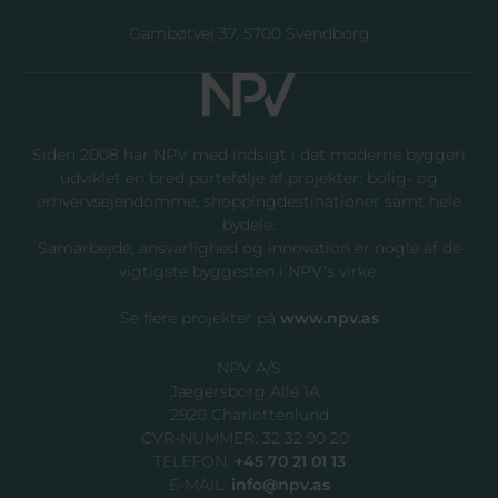
Gambøtvej 37, 5700 Svendborg
Siden 2008 har NPV med indsigt i det moderne byggeri
udviklet en bred portefølje af projekter: bolig- og
erhvervsejendomme, shoppingdestinationer samt hele
bydele.
Samarbejde, ansvarlighed og innovation er nogle af de
vigtigste byggesten i NPV’s virke.
Se flere projekter på ​
www.npv.as
NPV A/S
Jægersborg Allé 1A
2920 Charlottenlund
CVR-NUMMER: 32 32 90 20
TELEFON:
+45 70 21 01 13
E-MAIL:
info@npv.as