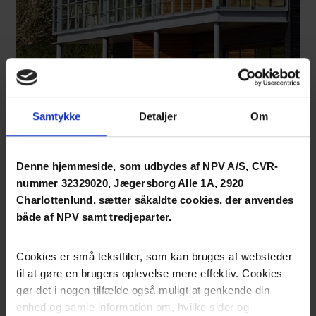
Samtykke
Detaljer
Om
Denne hjemmeside, som udbydes af NPV A/S, CVR-
nummer 32329020, Jægersborg Alle 1A, 2920
Charlottenlund, sætter såkaldte cookies, der anvendes
både af NPV samt tredjeparter.
Cookies er små tekstfiler, som kan bruges af websteder
til at gøre en brugers oplevelse mere effektiv. Cookies
gør det i nogen tilfælde også muligt at genkende din
Den maritime stemning og landskabet har inspireret til
enhed og samle information om, hvilke sider og