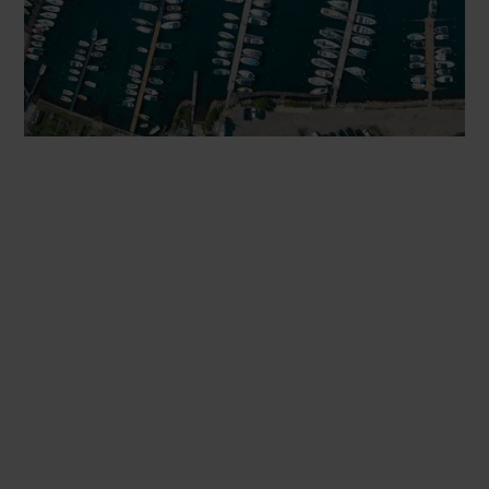
Ønsker du at vide
mere?