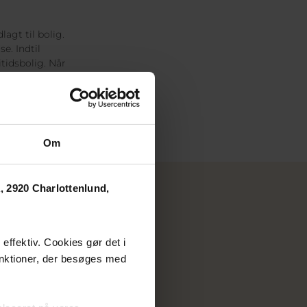
agt til bolig.
e. Indtil
itidsbolig. Når
r ejerlejligheden.
Om
 2920 Charlottenlund,
effektiv. Cookies gør det i
unktioner, der besøges med
FANTASTIC FRANK
39 63 99 99
penhagen@fantasticfrank.dk