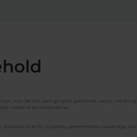
ehold
oliger, hvor der kan være gengivet genstande, udstyr, indretning
går i købet af ejerlejlighederne.
r opnåelsen af de for projektets gennemførelse nødvendige tilla