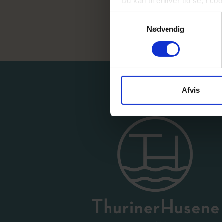
svendborg@danbolig.dk
Du kan til enhver tid se, i c
hjemmeside.
Samtykkevalg
Nødvendig
Du kan til enhver tid fravælg
enhver tid også ændre eller t
dit samtykke tilbage” i Cooki
I vores Persondatapolitik, s
Afvis
personoplysninger, dine rett