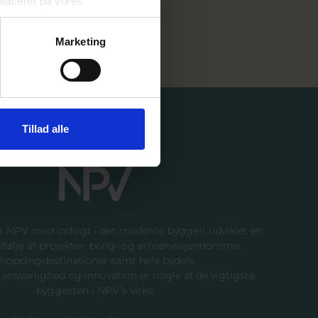
placeret på vores
Marketing
endige cookies. Du kan til
 af dit samtykke” eller ”Træk
 behandler
Tillad alle
u har spørgsmål.
r NPV med indsigt i det moderne byggeri udviklet en
efølje af projekter: bolig- og erhvervsejendomme,
shoppingdestinationer samt hele bydele.
ansvarlighed og innovation er nogle af de vigtigste
byggesten i NPV’s virke.