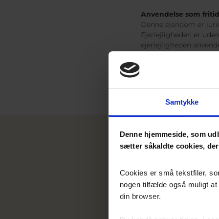
Anvendelse som fritid
Denne ejendom er juridi
Ejerlejligheden er uden
ejerlejligheden anvende
ejerlejligheden først h
Samtykke
Denne hjemmeside, som udb
sætter såkaldte cookies, de
Cookies er små tekstfiler, so
nogen tilfælde også muligt a
din browser.
DANBOLIG SVENDBORG
62 21 44 84