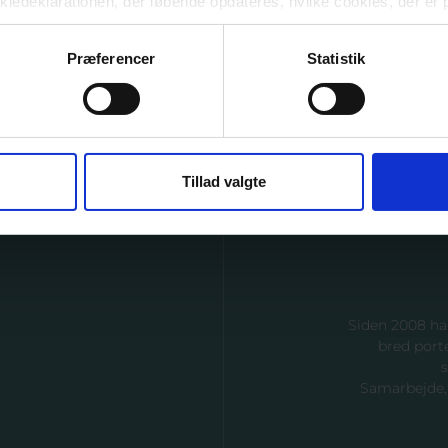
ookiedeklarationen, der løbende opdateres, hvilke cookies, der er 
Præferencer
Statistik
e cookies ved at klikke på knapperne i Cookiebot, dog ikke nødv
række dit samtykke tilbage, hvilket sker via funktionen ”Ændring
ebot.
om du kan se
her
, kan du desuden læse nærmere om, hvordan vi
Tillad valgte
igheder i den forbindelse og hvordan, du kan kontakte os, hvis d
Siden 2008 ha
bred port
Samarbejde, 