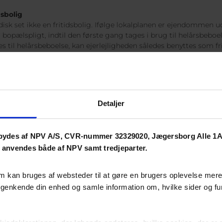
sbolig
sk set ikke en fritidsbolig. Ifølge lokalplanen er ejendommen udl
 bopælspligt, indtil den første gang tages i brug til helårsbeboels
s til helårsbeboelse, kan ejerlejligheden således benyttes som fr
ar været anvendt til helårsbeboelse, indtræder der bopælspligt fo
Detaljer
ydes af NPV A/S, CVR-nummer 32329020, Jægersborg Alle 1A,
r anvendes både af NPV samt tredjeparter.
m kan bruges af websteder til at gøre en brugers oplevelse mere 
t genkende din enhed og samle information om, hvilke sider og f
co